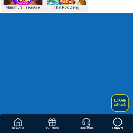
Mummy's Treasure
Thai Pok Deng
BERANDA
PROMOSI
HUBUNGI
LAINNYA