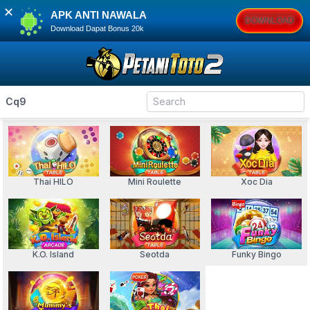
✕
APK ANTI NAWALA
DOWNLOAD
Download Dapat Bonus 20k
Cq9
Thai HILO
Mini Roulette
Xoc Dia
K.O. Island
Seotda
Funky Bingo